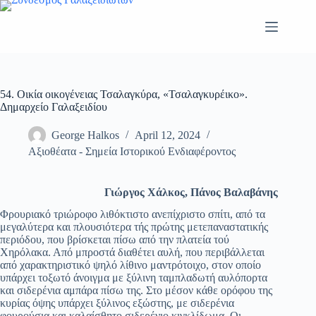
Skip
to
content
54. Οικία οικογένειας Τσαλαγκύρα, «Τσαλαγκυρέικο».
Δημαρχείο Γαλαξειδίου
George Halkos
April 12, 2024
Αξιοθέατα - Σημεία Ιστορικού Ενδιαφέροντος
Γιώργος Χάλκος, Πάνος Βαλαβάνης
Φρουριακό τριώροφο λιθόκτιστο ανεπίχριστο σπίτι, από τα
μεγαλύτερα και πλουσιότερα τής πρώτης μετεπαναστατικής
περιόδου, που βρίσκεται πίσω από την πλατεία τού
Χηρόλακα. Από μπροστά διαθέτει αυλή, που περιβάλλεται
από χαρακτηριστικό ψηλό λίθινο μαντρότοιχο, στον οποίο
υπάρχει τοξωτό άνοιγμα με ξύλινη ταμπλαδωτή αυλόπορτα
και σιδερένια αμπάρα πίσω της. Στο μέσον κάθε ορόφου της
κυρίας όψης υπάρχει ξύλινος εξώστης, με σιδερένια
φουρούσια και καλαίσθητο σιδερένιο κιγκλίδωμα. Οι