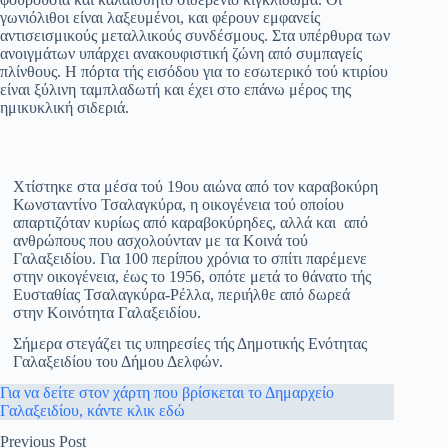
γωνιόλιθοι είναι λαξευμένοι, και φέρουν εμφανείς
αντισεισμικούς μεταλλικούς συνδέσμους. Στα υπέρθυρα των
ανοιγμάτων υπάρχει ανακουφιστική ζώνη από συμπαγείς
πλίνθους. Η πόρτα τής εισόδου για το εσωτερικό τού κτιρίου
είναι ξύλινη ταμπλαδωτή και έχει στο επάνω μέρος της
ημικυκλική σιδεριά.
Χτίστηκε στα μέσα τού 19ου αιώνα από τον καραβοκύρη
Κωνσταντίνο Τσαλαγκύρα, η οικογένεια τού οποίου
απαρτιζόταν κυρίως από καραβοκύρηδες, αλλά και από
ανθρώπους που ασχολούνταν με τα Κοινά τού
Γαλαξειδίου. Για 100 περίπου χρόνια το σπίτι παρέμενε
στην οικογένεια, έως το 1956, οπότε μετά το θάνατο τής
Ευσταθίας Τσαλαγκύρα-Ρέλλα, περιήλθε από δωρεά
στην Κοινότητα Γαλαξειδίου.
Σήμερα στεγάζει τις υπηρεσίες τής Δημοτικής Ενότητας
Γαλαξειδίου του Δήμου Δελφών.
Για να δείτε στον χάρτη που βρίσκεται το Δημαρχείο
Γαλαξειδίου, κάντε κλικ εδώ
Previous
Post