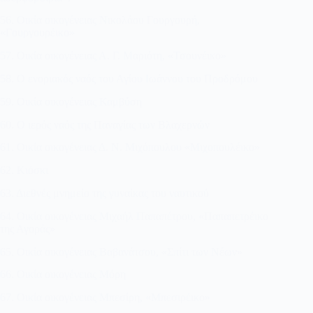
56. Οικία οικογένειας Νικολάου Γουργουρή,
«Γουργουρέικο»
57. Οικία οικογένειας Α. Γ. Μαριότη, «Τσουνέικο»
58. Ο ενοριακός ναός του Αγίου Ιωάννου του Προδρόμου
59. Οικία οικογένειας Καμβύση
60. Ο ιερός ναός της Παναγίας των Βλαχερνών
61. Οικία οικογένειας Δ. Ν. Μιχόπουλου «Μιχοπουλέικο»
62. Κιόσκι
63. Διεθνές μνημείο της γυναίκας του ναυτικού
64. Οικία οικογένειας Μιχαήλ Παπαπέτρου, «Παπαπετρέικο
της Αγοράς»
65. Οικία οικογένειας Βαβανάτσου, «Σπίτι των Νέων»
66. Οικία οικογένειας Μόρη
67. Οικία οικογένειας Μπεσίρη, «Μπεσιρέικο»