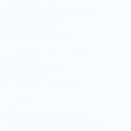
30. Αρχαίο οχυρωματικό τείχος
31. Νεκροταφείο ελληνιστικών και Ρωμαϊκών χρόνων
32. Πλατεία Ηρώων (Μανουσάκια)
33. Σχολή Εμποροπλοιάρχων
34. Σχολή Τουριστικών Επαγγελμάτων
35. Ο Ιερός ναός οσίου Σαμψών του Ξενοδόχου
36. Πλατεία Χηρόλακα
37. Οικία οικογένειας Παπαλάιου
38. Πλατεία Βλάμη (Φάρος)
39. Ο ενοριακός ναός της Αγίας Παρασκευής
40. Πλατεία Μάμα
41. Κεντρί
42. Οικία Ευθυμίου Δ. Κατσούλη, «Μπουρζέικο»
43. Οικία οικογένειας Σιδηρόπουλου. «Σιδηροπουλέικο»