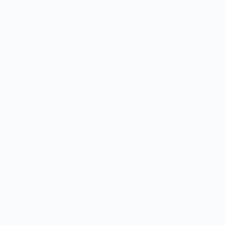
17. Ο μητροπολιτικός ναός του Αγίου Νικολάου
18. Ο κατεδαφισθείς ναός του Αγίου Παντελεήμονος
19. Ο ιερός ναός του Αγίου Ιωάννου του Θεολόγου
20. Ο ιερός ναός του Αγίου Φανουρίου
21. Ανεμόμυλος Πέρα-Πάντας
22. Ανεμόμυλος Γιάννακη
23. «Ο Μύλος του Κανελλόπουλου»
24. Παραλία Βυστρίθρας
25. Εργοστάσιο ηλεκτροδότησης Γαλαξειδίου (Ηλεκτρική)
26. Παραλία Καλαφάτη
27. Παραλία Γιάννακη. Ασβεστοκάμινα
28. Καφενείο Κρίκου
29. Οικία οικογένειας Ζαφειρόπουλου, Καπετανόσπιτο
«Ρωξάνη»