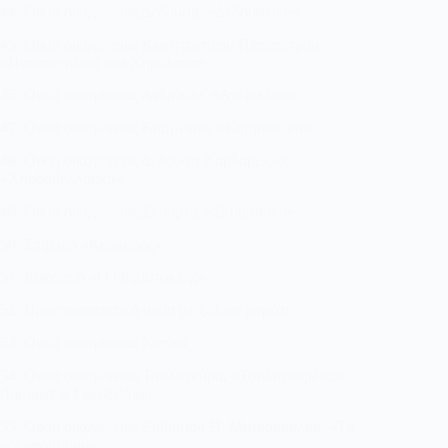
44. Οικία οικογένειας Δεδούση, «Δεδουσέικο»
45. Οικία οικογένειας Κωνσταντίνου Παπαπέτρου.
«Παπαπετρέικο του Χηρόλακα»
46. Οικία οικογένειας Ανδρίκου, «Ανδρικέικο»
47. Οικία οικογένειας Καμμένου, «Καμμενέικο»
48. Οικία οικογένειας Δεδούση Χαρδαβέλλα,
«Χαρδαβελλαίικο»
49. Οικία οικογένειας Σκούρτη, «Σκουρτέικο»
50. Σπήλαιο «Κάρκαρος»
51. Καφενείο «Ο Θεμιστοκλής»
52. Προεπαναστατική οικία με ξύλινο χαγιάτι
53. Οικία οικογένειας Κατίκα
54. Οικία οικογένειας Τσαλαγκύρα, «Τσαλαγκυρέικο».
Δημαρχείο Γαλαξειδίου
55. Οικία οικογένειας Ευθυμίου Η. Μητρόπουλου. «Τα
αδερφομοίρια».