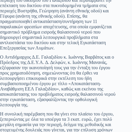
περιοχή του οικισμού του Γαλαξιδίου και περιλαμβάνει την
επέκταση του δικτύου στα πυκνοδομημένα τμήματα στις
περιοχές Βυστρήθα, Γεώτρηση (ανάντη εθνικής οδού) και
Γέφυρα (ανάντη της εθνικής οδού). Επίσης, θα
πραγματοποιηθεί αντικατάσταση/συντήρηση των 11
παραλιακών φρεατίων αποχέτευσης, στα οποία εμφανίζεται
σημαντικό πρόβλημα εισροής θαλασσινού νερού που
δημιουργεί σημαντικά λειτουργικά προβλήματα στα
αντλιοστάσια του δικτύου και στην τελική Εγκατάσταση
Επεξεργασίας των Λυμάτων.
Ο Αντιδήμαρχος Δ.Ε. Γαλαξιδίου κ. Ιωάννης Βαρβάτος και ο
Πρόεδρος της Δ.Ε.Υ.Α. Δ. Δελφών, κ. Ιωάννης Μανανάς,
εξέφρασαν την ικανοποίησή τους για την ένταξη του έργου
προς χρηματοδότηση, σημειώνοντας ότι θα έρθει να
λειτουργήσει επικουρικά στην εκτέλεση του ήδη
συμβασιοποιημένου έργου με τίτλο «Αποκατάσταση-
Αναβάθμιση ΕΕΛ Γαλαξιδίου», καθώς και εκείνου της
αποκατάστασης του προβλήματος εισροής θαλασσινού νερού
στην εγκατάσταση, εξασφαλίζοντας την ορθολογική
λειτουργία της.
Η συνολική παρέμβαση που θα γίνει στο πλαίσιο του έργου,
ξεπερνώντας με όλα τα υποέργα τα 3 εκατ. ευρώ, έχει πολύ
μεγάλη σημασία για την περιοχή, δείγμα της μεθοδικής και
στοχευμένης δουλειάς που γίνεται, για την επίλυση χρόνιων