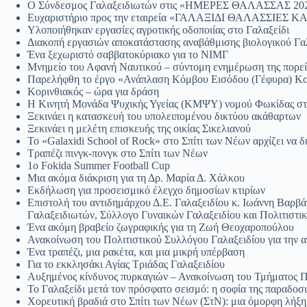
Ο Σύνδεσμος Γαλαξειδιωτών στις «ΗΜΕΡΕΣ ΘΑΛΑΣΣΑΣ 2025
Ευχαριστήριο προς την εταιρεία «ΓΑΛΑΞΙΔΙ ΘΑΛΑΣΣΙΕΣ ΚΑΛ
Υλοποιήθηκαν εργασίες αγροτικής οδοποιίας στο Γαλαξείδι
Διακοπή εργασιών αποκατάστασης αναβάθμισης βιολογικού Γα
Ένα ξεχωριστό σαββατοκύριακο για το ΝΙΜΓ
Μνημείο του Αφανή Ναυτικού – σύντομη ενημέρωση της πορεί
Παρελήφθη το έργο «Ανάπλαση Κόμβου Εισόδου (Γέφυρα) Κοι
Κορινθιακός – ώρα για δράση
Η Κινητή Μονάδα Ψυχικής Υγείας (ΚΜΨΥ) νομού Φωκίδας στ
Ξεκινάει η κατασκευή του υπολειπομένου δικτύου ακάθαρτων
Ξεκινάει η μελέτη επισκευής της οικίας Σικελιανού
Το «Galaxidi School of Rock» στο Σπίτι των Νέων αρχίζει να 
Τραπέζι πινγκ-πονγκ στο Σπίτι των Νέων
1ο Fokida Summer Football Cup
Μια ακόμα διάκριση για τη Δρ. Μαρία Δ. Χάλκου
Εκδήλωση για προσεισμικό έλεγχο δημοσίων κτιρίων
Επιστολή του αντιδημάρχου Δ.Ε. Γαλαξειδίου κ. Ιωάννη Βαρβ
Γαλαξειδιωτών, Σύλλογο Γυναικών Γαλαξειδίου και Πολιτιστικ
Ένα ακόμη βραβείο ζωγραφικής για τη Ζωή Θεοχαροπούλου
Ανακοίνωση του Πολιτιστικού Συλλόγου Γαλαξειδίου για την α
Ένα τραπέζι, μια ρακέτα, και μια μικρή υπέρβαση
Για το εκκλησάκι Αγίας Τριάδας Γαλαξειδίου
Αυξημένος κίνδυνος πυρκαγιών – Ανακοίνωση του Τμήματος Π
Το Γαλαξείδι μετά τον πρόσφατο σεισμό: η σοφία της παραδοσ
Χορευτική βραδιά στο Σπίτι των Νέων (ΣτΝ): μια όμορφη λήξη 