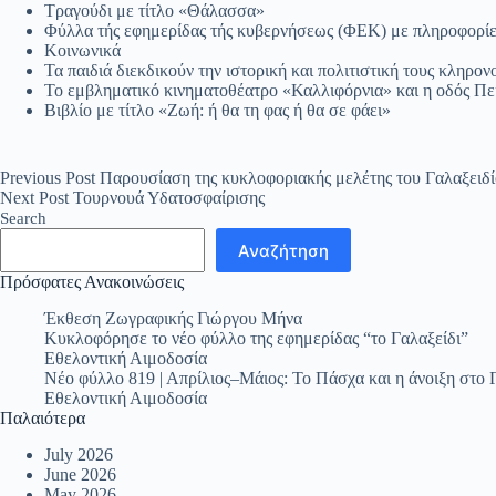
Τραγούδι με τίτλο «Θάλασσα»
Φύλλα τής εφημερίδας τής κυβερνήσεως (ΦΕΚ) με πληροφορίες
Κοινωνικά
Τα παιδιά διεκδικούν την ιστορική και πολιτιστική τους κληρο
Το εμβληματικό κινηματοθέατρο «Καλλιφόρνια» και η οδός Πε
Βιβλίο με τίτλο «Ζωή: ή θα τη φας ή θα σε φάει»
Previous
Post
Παρουσίαση της κυκλοφοριακής μελέτης του Γαλαξειδ
Next
Post
Τουρνουά Υδατοσφαίρισης
Search
Αναζήτηση
Πρόσφατες Ανακοινώσεις
Έκθεση Ζωγραφικής Γιώργου Μήνα
Κυκλοφόρησε το νέο φύλλο της εφημερίδας “το Γαλαξείδι”
Εθελοντική Αιμοδοσία
Νέο φύλλο 819 | Απρίλιος–Μάιος: Το Πάσχα και η άνοιξη στο 
Εθελοντική Αιμοδοσία
Παλαιότερα
July 2026
June 2026
May 2026