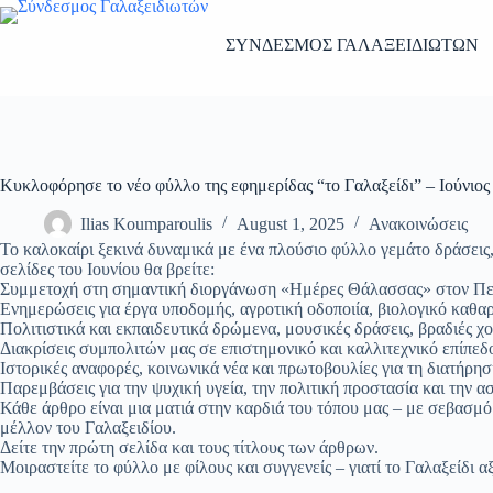
Skip
to
ΣΥΝΔΕΣΜΟΣ ΓΑΛΑΞΕΙΔΙΩΤΩΝ
content
Κυκλοφόρησε το νέο φύλλο της εφημερίδας “το Γαλαξείδι” – Ιούνιος
Ilias Koumparoulis
August 1, 2025
Ανακοινώσεις
Το καλοκαίρι ξεκινά δυναμικά με ένα πλούσιο φύλλο γεμάτο δράσεις,
σελίδες του Ιουνίου θα βρείτε:
Συμμετοχή στη σημαντική διοργάνωση «Ημέρες Θάλασσας» στον Πε
Ενημερώσεις για έργα υποδομής, αγροτική οδοποιία, βιολογικό καθ
Πολιτιστικά και εκπαιδευτικά δρώμενα, μουσικές δράσεις, βραδιές χ
Διακρίσεις συμπολιτών μας σε επιστημονικό και καλλιτεχνικό επίπεδ
Ιστορικές αναφορές, κοινωνικά νέα και πρωτοβουλίες για τη διατήρησ
Παρεμβάσεις για την ψυχική υγεία, την πολιτική προστασία και την 
Κάθε άρθρο είναι μια ματιά στην καρδιά του τόπου μας – με σεβασμό 
μέλλον του Γαλαξειδίου.
Δείτε την πρώτη σελίδα και τους τίτλους των άρθρων.
Μοιραστείτε το φύλλο με φίλους και συγγενείς – γιατί το Γαλαξείδι αξ