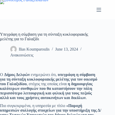
Skip
to
content
Υπεγράφη η σύμβαση για τη σύνταξη κυκλοφοριακής
μελέτης για το Γαλαξίδι
Ilias Koumparoulis
June 13, 2024
Ανακοινώσεις
Ο
Δήμος Δελφών
ενημερώνει ότι,
υπεγράφη η σύμβαση
για τη σύνταξη κυκλοφοριακής μελέτης για τον οικισμό
του Γαλαξιδίου
, στόχος της οποίας είναι
η δημιουργίας
καλύτερων συνθηκών που θα καταστήσουν την πόλη
περισσότερο λειτουργική και φιλική για τους πεζούς
αλλά και τους χρήστες αυτοκινήτων και δικύλων
.
Πιο συγκεκριμένα, η υπηρεσία με τίτλο
«Παροχή
υπηρεσιών συλλογής στοιχείων για την υποστήριξη της Δ/
νσης Τεχνικών Υπηρεσιών του Δήμου Δελφών για την