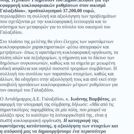
εφαρμογή κυκλοφοριακών ρυθμίσεων στον οικισμό
Γαλαξιδίου»
,
προϋπολογισμού 37.200,00 ευρώ
,
περιλαμβάνει τη συλλογή και αξιολόγηση των προβλημάτων
που σχετίζονται με την κυκλοφοριακή λειτουργία και το
σύστημα των μεταφορών για το σύνολο του οικισμού του
Γαλαξιδίου.
Στο πλαίσιο της μελέτης θα γίνει έλεγχος των υφιστάμενων
κυκλοφοριακών χαρακτηριστικών -μέσω απογραφών και
μετρήσεων- όπως η υφιστάμενη κυκλοφοριακή οργάνωση, τα
πλάτη οδών και πεζοδρομίων, η σήμανση και το δίκτυο των
δημόσιων συγκοινωνιών, καθώς και τα σημεία με μειωμένη
οδική ασφάλεια και υψηλό ποσοστό τροχαίων συμβάντων. Η
συλλογή του συνόλου των παραπάνω στοιχείων, καθώς και
άλλων, θα οδηγήσει στην αξιολόγησή τους και από εκεί στην
υποβολή προτάσεων κυκλοφοριακών μέτρων/ ρυθμίσεων για
τον οικισμό του Γαλαξιδίου.
Ο Αντιδήμαρχος Δ.Ε. Γαλαξιδίου, κ.
Ιωάννης Βαρβάτος
, με
αφορμή την υπογραφή της σύμβασης δήλωσε:
«Μία από τις
σημαντικότερες παρεμβάσεις σε μία πόλη, που μπορεί να
αλλάξει προς το καλύτερο τη λειτουργικότητά της, είναι η
σωστή κυκλοφοριακή οργάνωση.
Η καταγραφή της
υφιστάμενης κατάστασης, η αξιολόγηση των στοιχείων και
η απόφασή μας να δημιουργήσουμε ένα περισσότερο